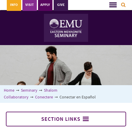
INFO
VISIT
APPLY
GIVE
Home
➞
Seminary
➞
Shalom
Collaboratory
➞
Conectere
➞
Conectar en Español
SECTION LINKS