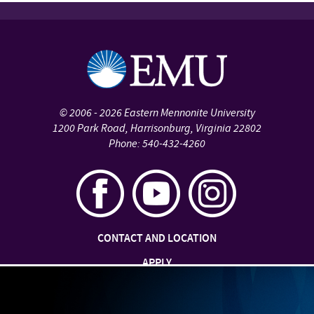
©
2006 - 2026
Eastern Mennonite University
1200 Park Road
,
Harrisonburg
,
Virginia
22802
Phone:
540-432-4260
CONTACT AND LOCATION
APPLY
JOBS AT EMU
SAFETY AND SECURITY