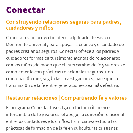
Conectere
Conectar
Conectar en Español
Construyendo relaciones seguras para padres,
cuidadores y niños
Project Staff
Conectar es un proyecto interdisciplinario de Eastern
Resources for Sharing Faith
Mennonite University para apoyar la crianza y el cuidado de
padres cristianos seguros. Conectar ofrece a los padres y
Attachment and Faith
cuidadores formas culturalmente atentas de relacionarse
con los niños, de modo que el intercambio de fe y valores se
Apply or Express Interest
complementa con prácticas relacionales seguras, una
combinación que, según las investigaciones, hace que la
transmisión de la fe entre generaciones sea más efectiva.
Restaurar relaciones | Compartiendo fe y valores
El programa Conectar investiga un factor crítico en el
intercambio de fe y valores: el apego, la conexión relacional
entre los cuidadores y los niños. La iniciativa estudia las
prácticas de formación de la fe en subculturas cristianas